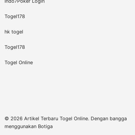
Indo7Poker Login
Togel178
hk togel
Togel178
Togel Online
© 2026 Artikel Terbaru Togel Online. Dengan bangga
menggunakan
Botiga