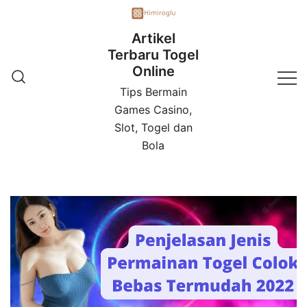
Lompat
ke
Artikel
konten
Terbaru Togel
Online
Tips Bermain
Games Casino,
Slot, Togel dan
Bola