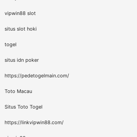
vipwin88 slot
situs slot hoki
togel
situs idn poker
https://pedetogelmain.com/
Toto Macau
Situs Toto Togel
https://linkvipwin88.com/