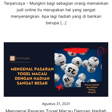
Terpercaya – Mungkin bagi sebagian orang memainkan
judi online itu merupakan hal yang sangat
menyenangkan. Apa lagi hadiah yang di berikan
berupa […]
Agustus 31, 2021
Mengenal Pasaran Togel Macau Dengan Hadiah