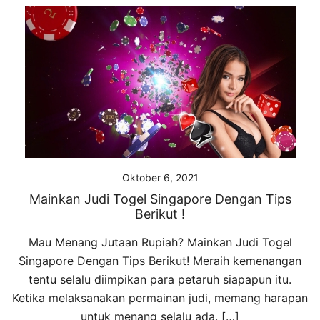
Oktober 6, 2021
Mainkan Judi Togel Singapore Dengan Tips
Berikut !
Mau Menang Jutaan Rupiah? Mainkan Judi Togel
Singapore Dengan Tips Berikut! Meraih kemenangan
tentu selalu diimpikan para petaruh siapapun itu.
Ketika melaksanakan permainan judi, memang harapan
untuk menang selalu ada. […]