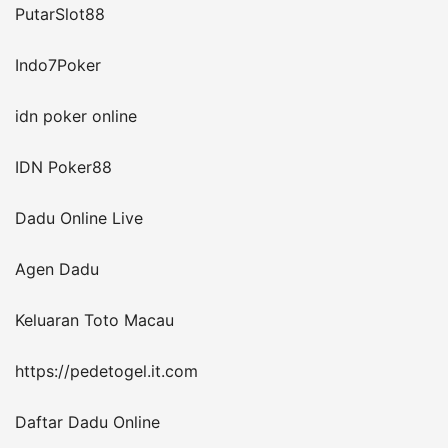
PutarSlot88
Indo7Poker
idn poker online
IDN Poker88
Dadu Online Live
Agen Dadu
Keluaran Toto Macau
https://pedetogel.it.com
Daftar Dadu Online