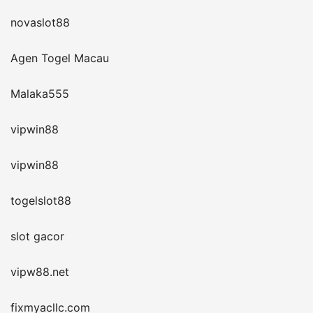
novaslot88
Agen Togel Macau
Malaka555
vipwin88
vipwin88
togelslot88
slot gacor
vipw88.net
fixmyacllc.com