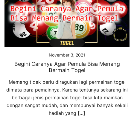
November 3, 2021
Begini Caranya Agar Pemula Bisa Menang
Bermain Togel
Memang tidak perlu diragukan lagi permainan togel
dimata para pemainnya. Karena tentunya sekarang ini
berbagai jenis permainan togel bisa kita mainkan
dengan sangat mudah, dan mempunyai banyak sekali
hadiah yang […]