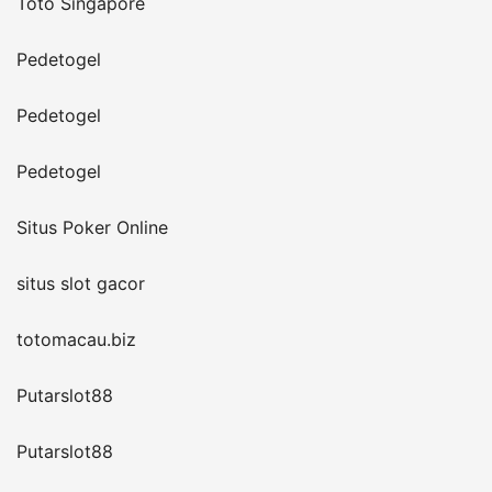
Toto Singapore
Pedetogel
Pedetogel
Pedetogel
Situs Poker Online
situs slot gacor
totomacau.biz
Putarslot88
Putarslot88