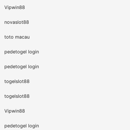
Vipwin88
novaslot88
toto macau
pedetogel login
pedetogel login
togelslot88
togelslot88
Vipwin88
pedetogel login