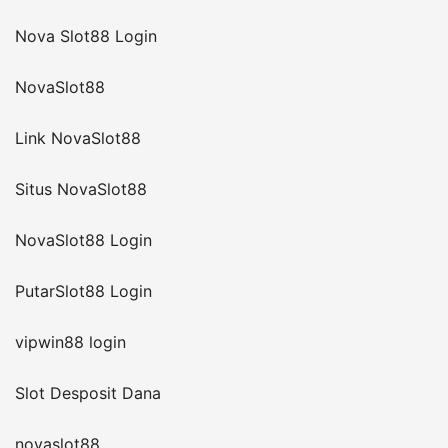
Nova Slot88 Login
NovaSlot88
Link NovaSlot88
Situs NovaSlot88
NovaSlot88 Login
PutarSlot88 Login
vipwin88 login
Slot Desposit Dana
novaslot88