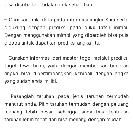
bisa dicoba tapi tidak untuk setiap hari.
– Gunakan pula data pada informasi angka Shio serta
didukung dengan prediksi pada buku tafsir mimpi.
Dengan menggunakan mimpi yang diperoleh bisa pula
dicoba untuk dapatkan prediksi angka jitu.
– Gunakan informasi dari master togel melalui prediksi
togel dewa bumi, yaitu dengan memberikan bocoran
angka bisa dipertimbangkan kembali dengan angka
yang sudah anda miliki.
– Pasanglah taruhan pada jenis taruhan termudah
menurut anda. Pilih taruhan termudah dengan peluang
menang lebih besar, sehingga anda bisa tentukan
taruhan lebih tepat dan bisa menang dengan mudah.