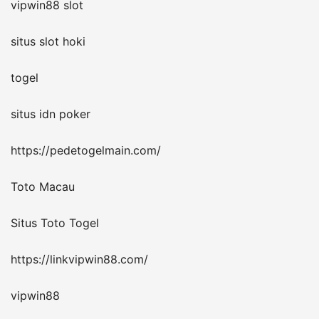
vipwin88 slot
situs slot hoki
togel
situs idn poker
https://pedetogelmain.com/
Toto Macau
Situs Toto Togel
https://linkvipwin88.com/
vipwin88