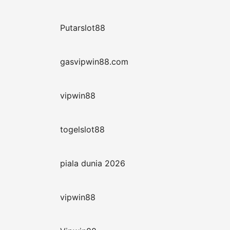
Putarslot88
gasvipwin88.com
vipwin88
togelslot88
piala dunia 2026
vipwin88