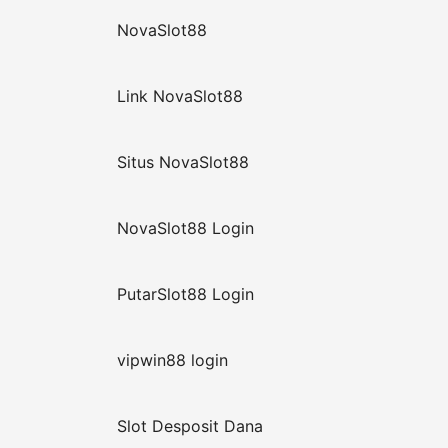
NovaSlot88
Link NovaSlot88
Situs NovaSlot88
NovaSlot88 Login
PutarSlot88 Login
vipwin88 login
Slot Desposit Dana