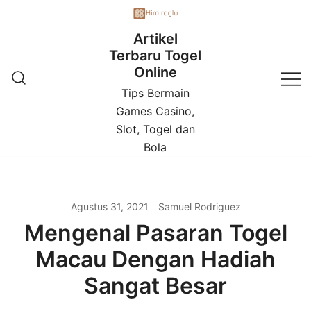
Lompat
ke
Artikel
konten
Terbaru Togel
Online
Tips Bermain
Games Casino,
Slot, Togel dan
Bola
Agustus 31, 2021
Samuel Rodriguez
Mengenal Pasaran Togel
Macau Dengan Hadiah
Sangat Besar