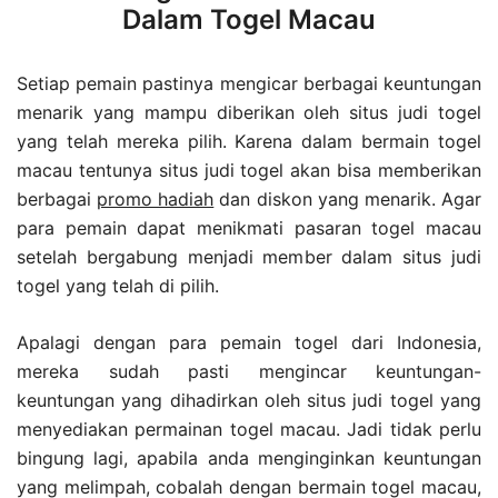
Dalam Togel Macau
Setiap pemain pastinya mengicar berbagai keuntungan
menarik yang mampu diberikan oleh situs judi togel
yang telah mereka pilih. Karena dalam bermain togel
macau tentunya situs judi togel akan bisa memberikan
berbagai
promo hadiah
dan diskon yang menarik. Agar
para pemain dapat menikmati pasaran togel macau
setelah bergabung menjadi member dalam situs judi
togel yang telah di pilih.
Apalagi dengan para pemain togel dari Indonesia,
mereka sudah pasti mengincar keuntungan-
keuntungan yang dihadirkan oleh situs judi togel yang
menyediakan permainan togel macau. Jadi tidak perlu
bingung lagi, apabila anda menginginkan keuntungan
yang melimpah, cobalah dengan bermain togel macau,