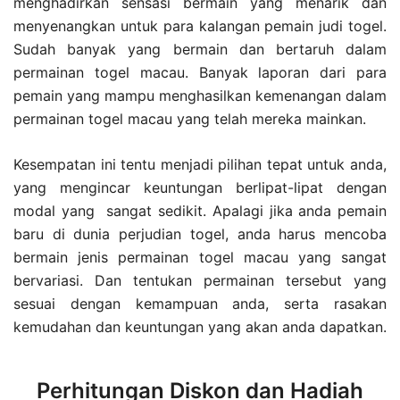
menghadirkan sensasi bermain yang menarik dan
menyenangkan untuk para kalangan pemain judi togel.
Sudah banyak yang bermain dan bertaruh dalam
permainan togel macau. Banyak laporan dari para
pemain yang mampu menghasilkan kemenangan dalam
permainan togel macau yang telah mereka mainkan.
Kesempatan ini tentu menjadi pilihan tepat untuk anda,
yang mengincar keuntungan berlipat-lipat dengan
modal yang sangat sedikit. Apalagi jika anda pemain
baru di dunia perjudian togel, anda harus mencoba
bermain jenis permainan togel macau yang sangat
bervariasi. Dan tentukan permainan tersebut yang
sesuai dengan kemampuan anda, serta rasakan
kemudahan dan keuntungan yang akan anda dapatkan.
Perhitungan Diskon dan Hadiah