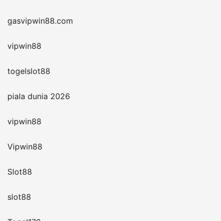
gasvipwin88.com
vipwin88
togelslot88
piala dunia 2026
vipwin88
Vipwin88
Slot88
slot88