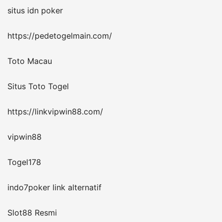
situs idn poker
https://pedetogelmain.com/
Toto Macau
Situs Toto Togel
https://linkvipwin88.com/
vipwin88
Togel178
indo7poker link alternatif
Slot88 Resmi