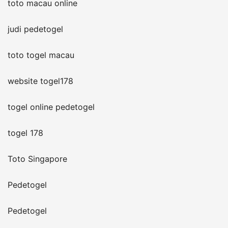
toto macau online
judi pedetogel
toto togel macau
website togel178
togel online pedetogel
togel 178
Toto Singapore
Pedetogel
Pedetogel