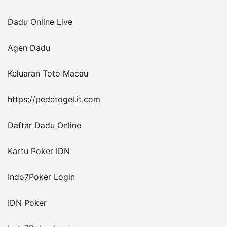
Dadu Online Live
Agen Dadu
Keluaran Toto Macau
https://pedetogel.it.com
Daftar Dadu Online
Kartu Poker IDN
Indo7Poker Login
IDN Poker