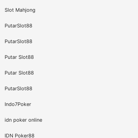
Slot Mahjong
PutarSlot88
PutarSlot88
Putar Slot88
Putar Slot88
PutarSlot88
Indo7Poker
idn poker online
IDN Poker88