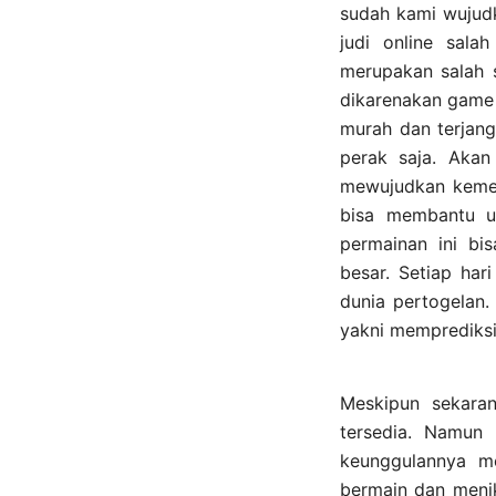
sudah kami wujud
judi online sal
merupakan salah s
dikarenakan game 
murah dan terjang
perak saja. Akan
mewujudkan kemen
bisa membantu u
permainan ini b
besar. Setiap har
dunia pertogelan.
yakni memprediksi
Meskipun sekaran
tersedia. Namun 
keunggulannya m
bermain dan meni