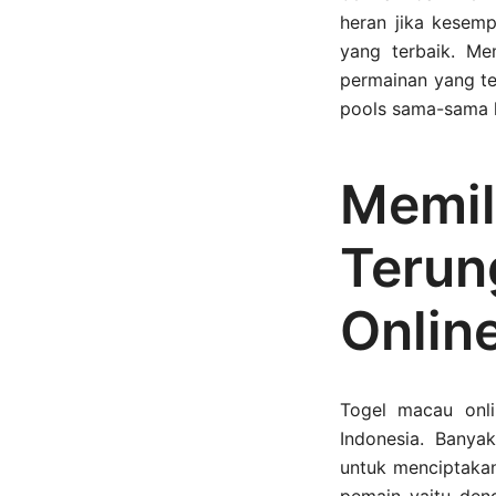
heran jika kesemp
yang terbaik. Me
permainan yang t
pools sama-sama k
Memi
Terun
Onlin
Togel macau onli
Indonesia. Banya
untuk menciptakan
pemain yaitu den