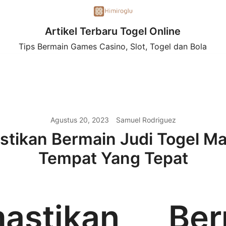
Artikel Terbaru Togel Online
Tips Bermain Games Casino, Slot, Togel dan Bola
Agustus 20, 2023
Samuel Rodriguez
tikan Bermain Judi Togel Ma
Tempat Yang Tepat
astikan Ber