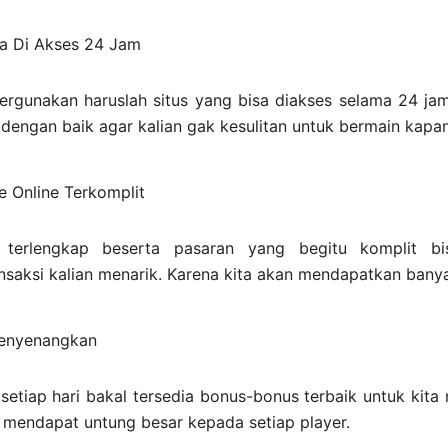
sa Di Akses 24 Jam
ergunakan haruslah situs yang bisa diakses selama 24 jam
 dengan baik agar kalian gak kesulitan untuk bermain kapa
 Online Terkomplit
terlengkap beserta pasaran yang begitu komplit b
nsaksi kalian menarik. Karena kita akan mendapatkan banya
enyenangkan
setiap hari bakal tersedia bonus-bonus terbaik untuk kita n
mendapat untung besar kepada setiap player.