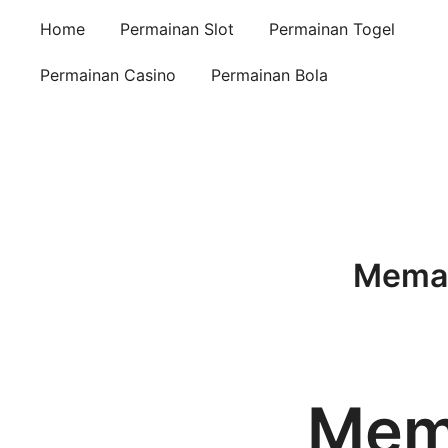
Lompat
Home
Permainan Slot
Permainan Togel
ke
konten
Permainan Casino
Permainan Bola
Memas
Mem