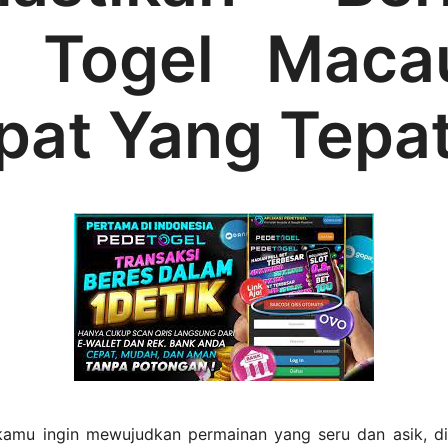
i Togel Maca
at Yang Tepa
 kamu ingin mewujudkan permainan yang seru dan asik, d